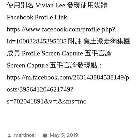
使用別名 Vivian Lee 發現使用媒體
Facebook Profile Link
https://www.facebook.com/profile.php?
id=100032845395035 附註 焦土派走狗集團
成員 Profile Screen Capture 五毛言論
Screen Capture 五毛言論發現點：
https://m.facebook.com/263143884538149/p
osts/395641204621749?
s=702041891&v=i&sfns=mo
Posted
martinoei
May 5, 2019