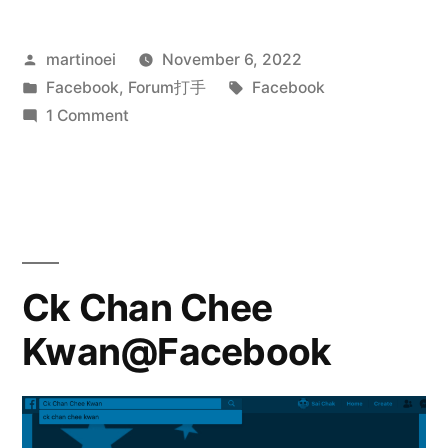
Posted
martinoei
November 6, 2022
by
Posted
Tags:
Facebook
,
Forum打手
Facebook
in
on
1 Comment
Xin
Lin@Facebook
Ck Chan Chee
Kwan@Facebook