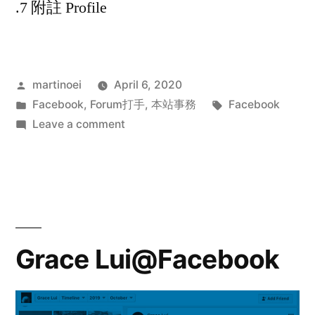
.7 附註 Profile
Posted
martinoei
April 6, 2020
by
Posted
Tags:
Facebook
,
Forum打手
,
本站事務
Facebook
in
on
Leave a comment
Ck
Chan
Chee
Kwan@Facebook
Grace Lui@Facebook