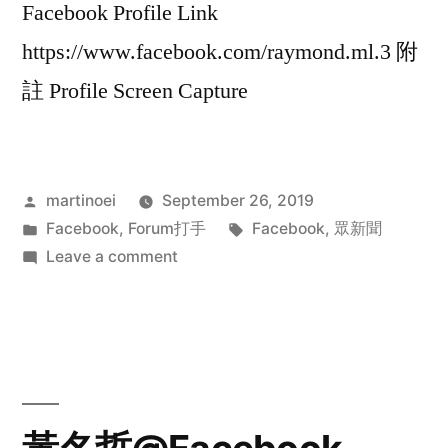
Facebook Profile Link
https://www.facebook.com/raymond.ml.3 附
註 Profile Screen Capture
Posted
martinoei
September 26, 2019
by
Posted
Tags:
Facebook
,
Forum打手
Facebook
,
眾新聞
in
on
Leave a comment
Raymond
ML@Facebook