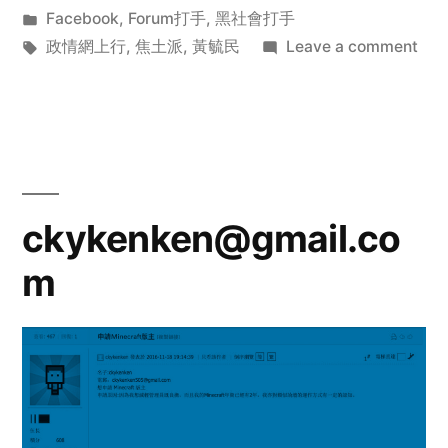
by
Posted
Facebook
,
Forum打手
,
黑社會打手
in
Tags:
on
政情網上行
,
焦土派
,
黃毓民
Leave a comment
Vivi
Lee
@
Fac
ckykenken@gmail.co
m