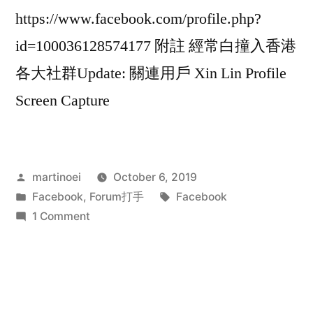
https://www.facebook.com/profile.php?
id=100036128574177 附註 經常白撞入香港
各大社群Update: 關連用戶 Xin Lin Profile
Screen Capture
Posted
martinoei
October 6, 2019
by
Posted
Tags:
Facebook
,
Forum打手
Facebook
in
on
1 Comment
李
日
荣
@Facebook