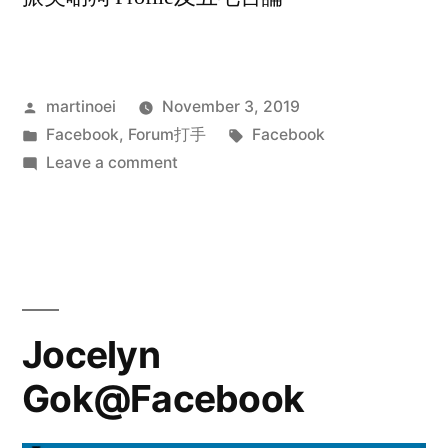
Posted
martinoei
November 3, 2019
by
Posted
Tags:
Facebook
,
Forum打手
Facebook
in
on
Leave a comment
Grace
Lui@Facebook
Jocelyn
Gok@Facebook