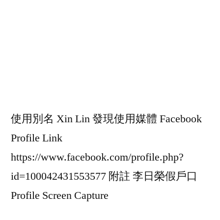
使用別名 Xin Lin 發現使用媒體 Facebook
Profile Link
https://www.facebook.com/profile.php?
id=100042431553577 附註 李日榮假戶口
Profile Screen Capture