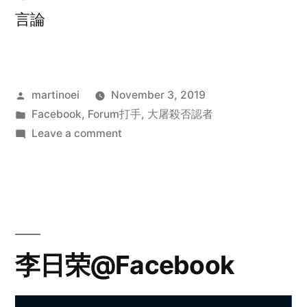
言論
Posted
martinoei
November 3, 2019
by
Posted
Facebook
,
Forum打手
,
大屠殺否認者
in
on
Leave a comment
Jocelyn
Gok@Facebook
李日荣@Facebook