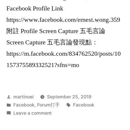
Facebook Profile Link
https://www.facebook.com/ernest.wong.359
附註 Profile Screen Capture 五毛言論
Screen Capture 五毛言論發現點：
https://m.facebook.com/834762520/posts/10
157375589332521?sfns=mo
Posted
martinoei
September 25, 2019
by
Posted
Tags:
Facebook
,
Forum打手
Facebook
in
on
Leave a comment
Ernest
Wong@Facebook