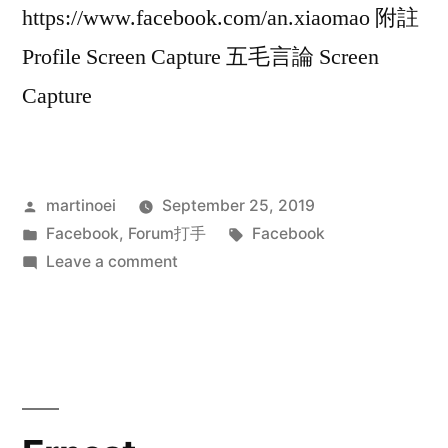
https://www.facebook.com/an.xiaomao 附註
Profile Screen Capture 五毛言論 Screen
Capture
Posted
martinoei
September 25, 2019
by
Posted
Tags:
Facebook
,
Forum打手
Facebook
in
on
Leave a comment
黃
名
哲
@Facebook