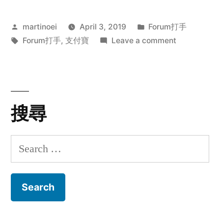
Posted
Posted
martinoei
April 3, 2019
Forum打手
by
Tags:
in
on
Forum打手
,
支付寶
Leave a comment
ckykenken
搜尋
Search
for: