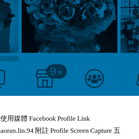
用媒體 Facebook Profile Link
aoran.lin.94 附註 Profile Screen Capture 五