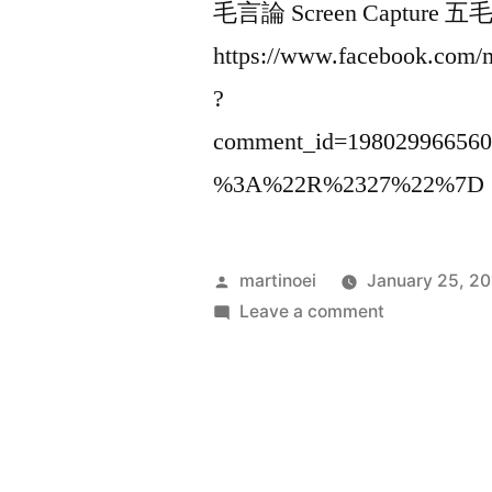
毛言論 Screen Captur
https://www.facebook.com
?
comment_id=19802996656
%3A%22R%2327%22%7D
Posted
martinoei
January 25, 20
by
on
Leave a comment
Hao
Ran
Lin
@
Facebook