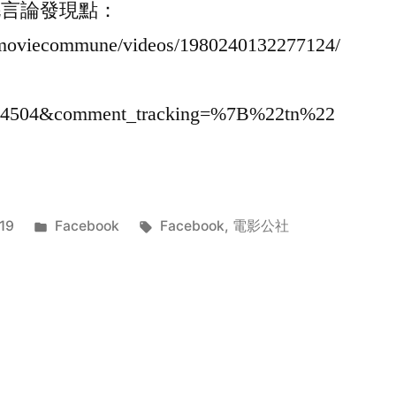
e 五毛言論發現點：
/moviecommune/videos/1980240132277124/
04504&comment_tracking=%7B%22tn%22
Posted
Tags:
19
Facebook
Facebook
,
電影公社
in