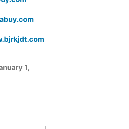
buy.com
rkjdt.com
anuary 1,