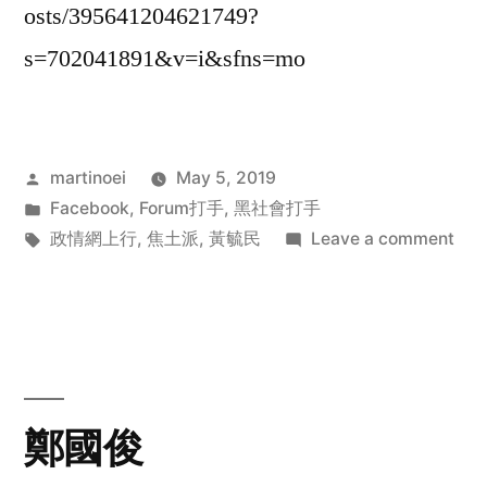
osts/395641204621749?
s=702041891&v=i&sfns=mo
Posted
martinoei
May 5, 2019
by
Posted
Facebook
,
Forum打手
,
黑社會打手
in
Tags:
on
政情網上行
,
焦土派
,
黃毓民
Leave a comment
Vivi
Lee
@
Fac
鄭國俊