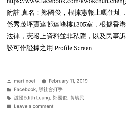
https://www.facebook.com/kwokchun.cheng
附註 真名：鄭國俊，根據憲報上嘅住址，
係秀茂坪寶達邨達峰樓1305室，根據香港
法律，憲報上資料並非私隱，以及民事訴
訟可作證據之用 Profile Screen
Posted
martinoei
February 11, 2019
by
Posted
Facebook
,
黑社會打手
in
Tags:
滋擾Edith Leung
,
鄭國俊
,
黃毓民
on
Leave a comment
鄭
國
俊