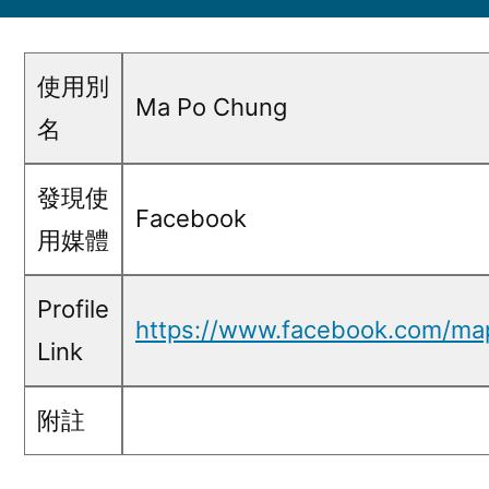
Ma
Po
Chung
使用別
@
Ma Po Chung
名
Facebook
發現使
Facebook
用媒體
Profile
https://www.facebook.com/ma
Link
附註