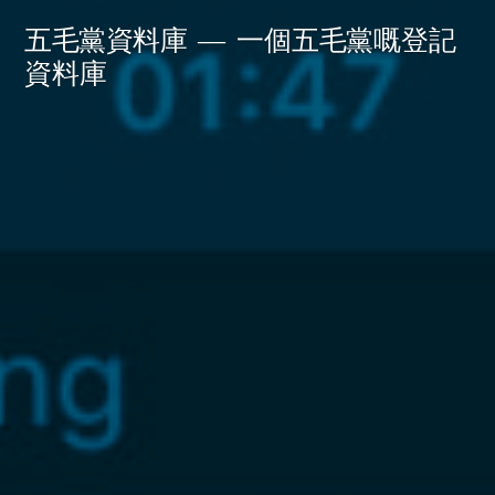
Skip
五毛黨資料庫
一個五毛黨嘅登記
to
資料庫
content