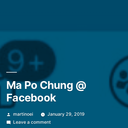
Ma Po Chung @
Facebook
Posted
martinoei
January 29, 2019
by
on
Leave a comment