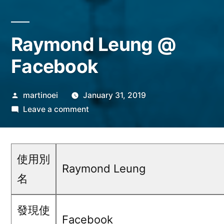
Raymond Leung @
Facebook
Posted
martinoei
January 31, 2019
by
on
Leave a comment
Raymond
Leung
@
使用別
Facebook
Raymond Leung
名
發現使
Facebook