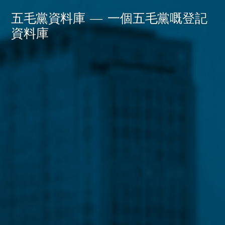
Skip
五毛黨資料庫
一個五毛黨嘅登記
to
資料庫
content