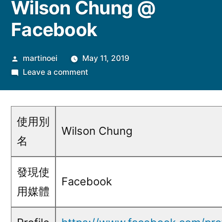
Wilson Chung @
Facebook
Posted
martinoei
May 11, 2019
by
on
Leave a comment
Wilson
Chung
@
使用別
Facebook
Wilson Chung
名
發現使
Facebook
用媒體