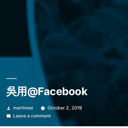
吳用@Facebook
Posted
martinoei
October 2, 2019
by
on
Leave a comment
吳