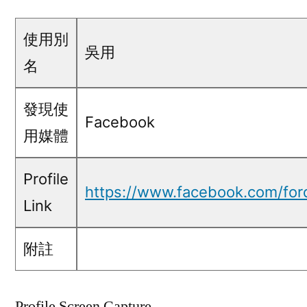
用
@Facebook
使用別
吳用
名
發現使
Facebook
用媒體
Profile
https://www.facebook.com/ford
Link
附註
Profile Screen Capture