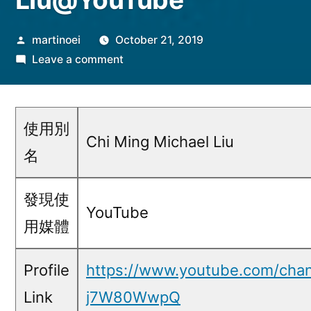
Posted
martinoei
October 21, 2019
by
on
Leave a comment
Chi
Ming
Michael
使用別
Liu@YouTube
Chi Ming Michael Liu
名
發現使
YouTube
用媒體
Profile
https://www.youtube.com/ch
Link
j7W80WwpQ