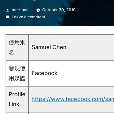
Posted
martinoei
October 30, 2019
by
on
Leave a comment
Samuel
Chen@Facebook
使用別
Samuel Chen
名
發現使
Facebook
用媒體
Profile
https://www.facebook.com/sa
Link