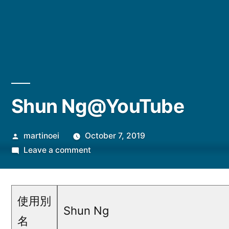
Shun Ng@YouTube
Posted
martinoei
October 7, 2019
by
on
Leave a comment
Shun
Ng@YouTube
使用別
Shun Ng
名