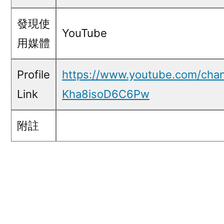
發現使
YouTube
用媒體
Profile
https://www.youtube.com/cha
Link
Kha8isoD6C6Pw
附註
五毛言論 Screen Capture