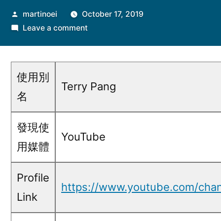
Posted
martinoei
October 17, 2019
by
on
Leave a comment
Terry
Pang@YouTube
使用別
Terry Pang
名
發現使
YouTube
用媒體
Profile
https://www.youtube.com/ch
Link