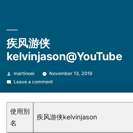
疾风游侠
kelvinjason@YouTube
Posted
martinoei
November 13, 2019
by
on
Leave a comment
疾
风
游
使用別
侠
疾风游侠kelvinjason
名
kelvinjason@YouTube