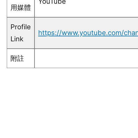
YouTube
用媒體
Profile
https://www.youtube.com/ch
Link
附註
五毛言論