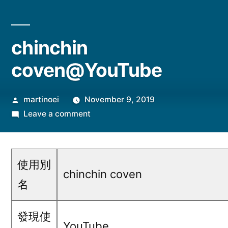
chinchin
coven@YouTube
Posted
martinoei
November 9, 2019
by
on
Leave a comment
chinchin
coven@YouTube
使用別
chinchin coven
名
發現使
YouTube