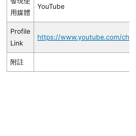
發現使
YouTube
用媒體
Profile
https://www.youtube.com/c
Link
附註
五毛言論
Wan Fung Huang@YouTube-五毛-min