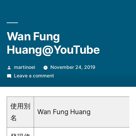
Wan Fung
Huang@YouTube
Posted
martinoei
November 24, 2019
by
on
Leave a comment
Wan
Fung
Huang@YouTube
使用別
Wan Fung Huang
名