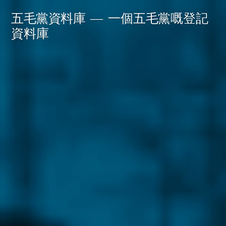
Skip
五毛黨資料庫
一個五毛黨嘅登記
to
資料庫
content