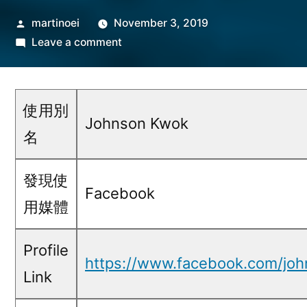
Posted
martinoei
November 3, 2019
by
on
Leave a comment
Johnson
Kwok@Facebook
使用別
Johnson Kwok
名
發現使
Facebook
用媒體
Profile
https://www.facebook.com/jo
Link