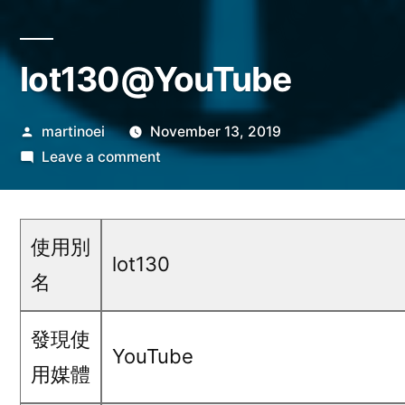
lot130@YouTube
Posted
martinoei
November 13, 2019
by
on
Leave a comment
lot130@YouTube
使用別
lot130
名
發現使
YouTube
用媒體