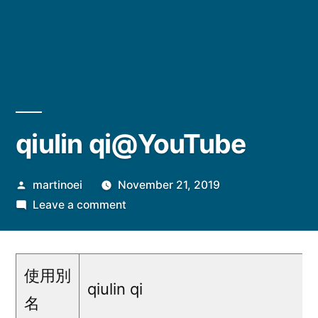
qiulin qi@YouTube
Posted
martinoei
November 21, 2019
by
on
Leave a comment
qiulin
qi@YouTube
使用別
qiulin qi
名