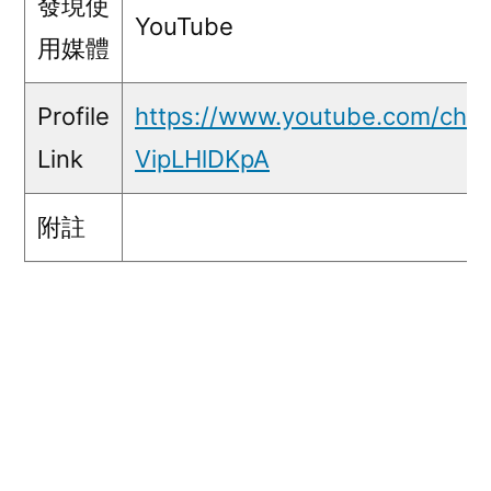
發現使
YouTube
用媒體
Profile
https://www.youtube.com/cha
Link
VipLHlDKpA
附註
五毛言論
Seiko@YouTube-五毛-1-min