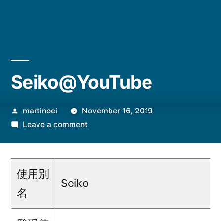
Seiko@YouTube
Posted
martinoei
November 16, 2019
by
on
Leave a comment
Seiko@YouTube
使用別
Seiko
名