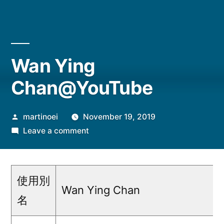
Wan Ying
Chan@YouTube
Posted
martinoei
November 19, 2019
by
on
Leave a comment
Wan
Ying
Chan@YouTube
使用別
Wan Ying Chan
名