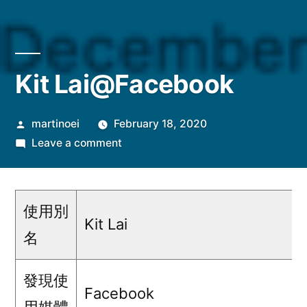
Kit Lai@Facebook
Posted
martinoei
February 18, 2020
by
on
Leave a comment
Kit
Lai@Facebook
使用別
Kit Lai
名
發現使
Facebook
用媒體