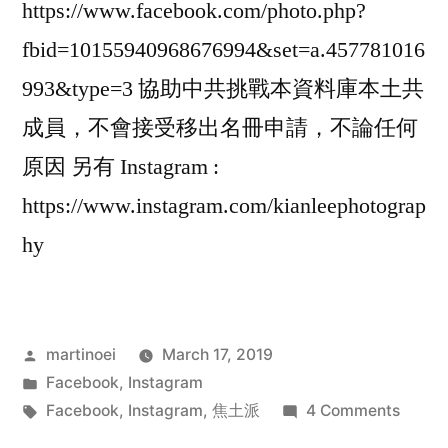
https://www.facebook.com/photo.php?
fbid=10155940968676994&set=a.457781016
993&type=3 協助中共挑戰本資料庫本土共
成員，不會接受移出名冊申請，不論任何
原因 另有 Instagram :
https://www.instagram.com/kianleephotograp
hy
Posted
martinoei
March 17, 2019
by
Posted
Facebook
,
Instagram
in
Tags:
on
Facebook
,
Instagram
,
焦土派
4 Comments
Kian