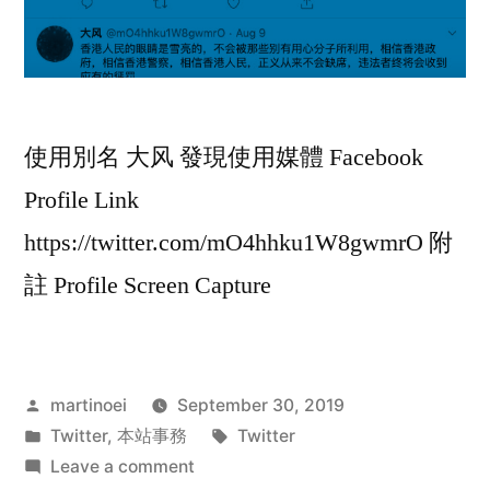
使用別名 大风 發現使用媒體 Facebook
Profile Link
https://twitter.com/mO4hhku1W8gwmrO 附
註 Profile Screen Capture
Posted
martinoei
September 30, 2019
by
Posted
Tags:
Twitter
,
本站事務
Twitter
in
on
Leave a comment