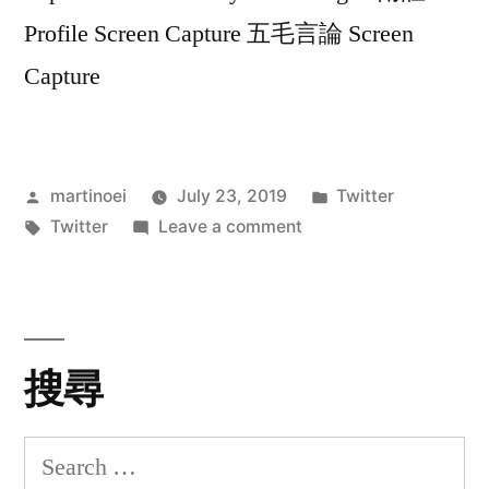
Profile Screen Capture 五毛言論 Screen
Capture
Posted
Posted
martinoei
July 23, 2019
Twitter
by
Tags:
on
in
Twitter
Leave a comment
邓
超
超
@
搜尋
Twitter
Search