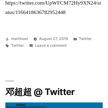
https://twitter.com/UpWFCM72Hy9XN24/st
atus/1166418636782952448
Posted
Posted
martinoei
August 27, 2019
Twitter
by
Tags:
on
in
Twitter
Leave a comment
李
可
爱
@Twitter
邓超超 @ Twitter