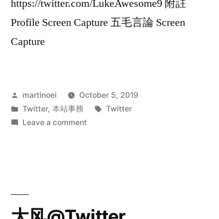
https://twitter.com/LukeAwesome9 附註
Profile Screen Capture 五毛言論 Screen
Capture
Posted
martinoei
October 5, 2019
by
Posted
Tags:
Twitter
,
本站事務
Twitter
in
on
Leave a comment
Awesome@Twitter
大风@Twitter