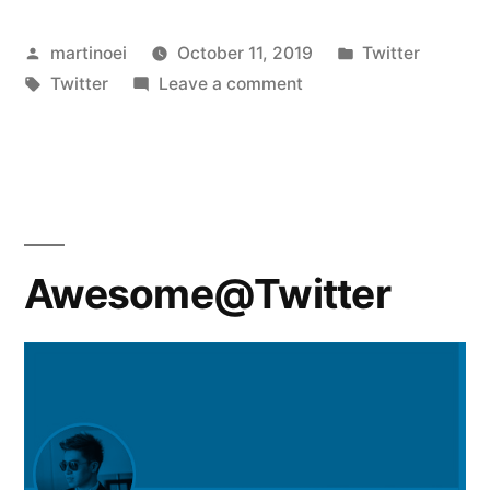
Posted
Posted
martinoei
October 11, 2019
Twitter
by
Tags:
on
in
Twitter
Leave a comment
野
狼
部
落
@Twitter
Awesome@Twitter