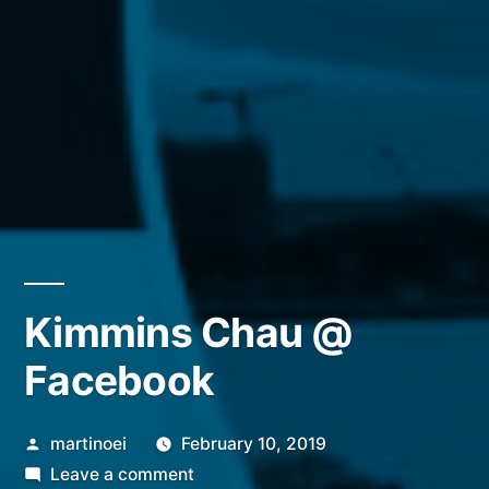
Kimmins Chau @
Facebook
Posted
martinoei
February 10, 2019
by
on
Leave a comment