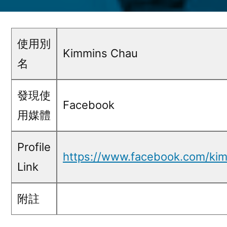
Kimmins
Chau
@
使用別
Facebook
Kimmins Chau
名
發現使
Facebook
用媒體
Profile
https://www.facebook.com/ki
Link
附註