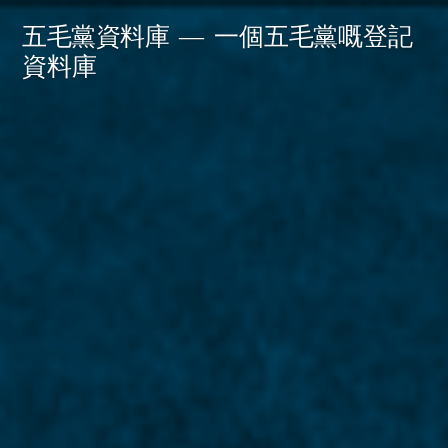
Skip
五毛黨資料庫
一個五毛黨嘅登記
to
資料庫
content