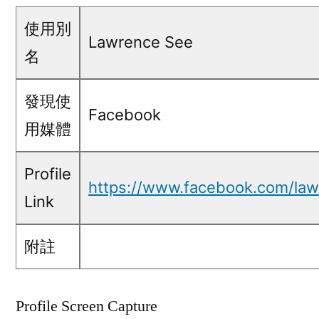
@
使用別
Facebook
Lawrence See
名
發現使
Facebook
用媒體
Profile
https://www.facebook.com/law
Link
附註
Profile Screen Capture