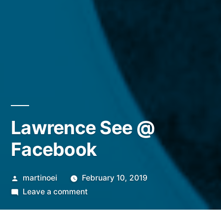
Lawrence See @
Facebook
Posted
martinoei
February 10, 2019
by
on
Leave a comment
Lawrence
See