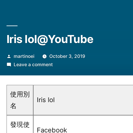
Iris lol@YouTube
Posted
martinoei
October 3, 2019
by
on
Leave a comment
Iris
lol@YouTube
使用別
Iris lol
名
發現使
Facebook