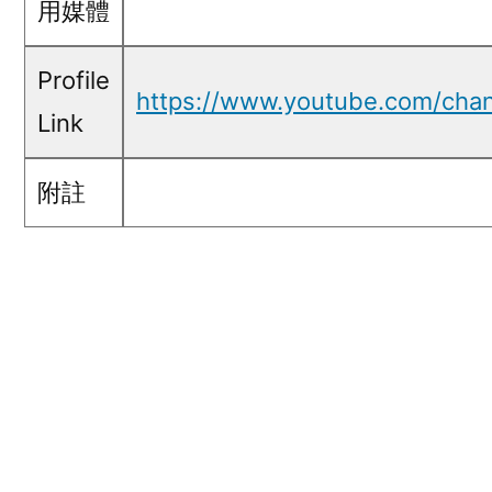
用媒體
Profile
https://www.youtube.com/ch
Link
附註
五毛言論 Screen Capture