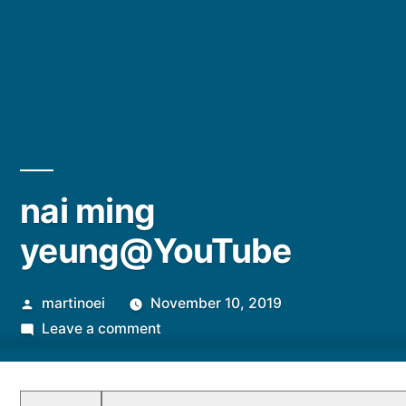
nai ming
yeung@YouTube
Posted
martinoei
November 10, 2019
by
on
Leave a comment
nai
ming
yeung@YouTube