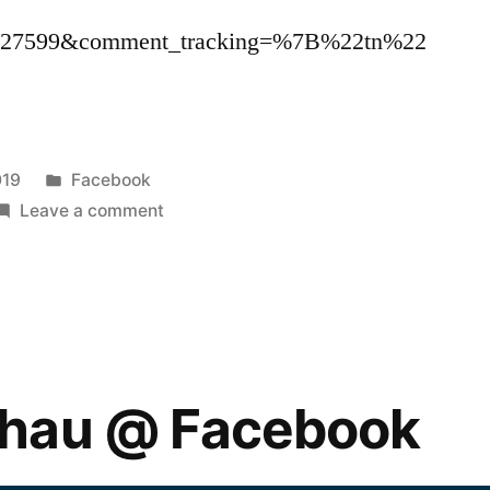
527599&comment_tracking=%7B%22tn%22
Posted
019
Facebook
in
on
Leave a comment
Lawrence
See
@
Facebook
hau @ Facebook