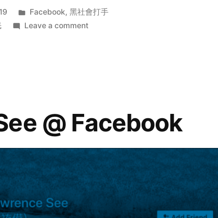
Posted
19
Facebook
,
黑社會打手
in
on
民
Leave a comment
鄭
國
俊
See @ Facebook