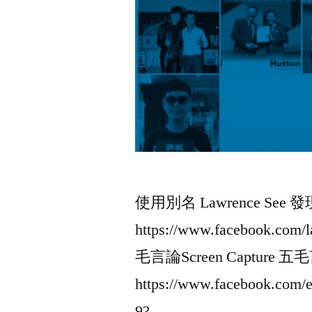
使用別名 Lawrence See 發現使
https://www.facebook.com/
毛言論Screen Capture
https://www.facebook.com/e
9?