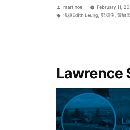
Posted
martinoei
February 11, 20
by
Tags:
滋擾Edith Leung
,
鄭國俊
,
黃毓
Lawrence 