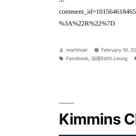
comment_id=10156461846
%3A%22R%22%7D
Posted
martinoei
February 10, 2
by
Tags:
Facebook
,
滋擾Edith Leung
Kimmins C